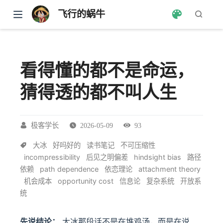
飞行的蜗牛
看得懂的都不是命运，
猜得透的都不叫人生
极客学长
2026-05-09
93
大冰
好吗好的
读书笔记
不可压缩性
incompressibility
后见之明偏差
hindsight bias
路径
依赖
path dependence
依恋理论
attachment theory
机会成本
opportunity cost
信息论
复杂系统
开放系
统
先说结论：
大冰那段话不是在堆鸡汤，而是在说